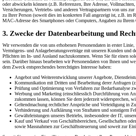
oder abwickeln können (z.B. Referenzen, Ihre Adresse, Vollmachten
Versicherungen, Vertriebs- und anderen Vertragspartnern von uns zu
zu Ihrer Person (soweit dies im konkreten Fall angezeigt ist, z.B. 
MAC-Adresse des Smartphones oder Computers, Angaben zu Ihrem Ge
3. Zwecke der Datenbearbeitung und Rech
Wir verwenden die von uns erhobenen Personendaten in erster Linie
Vermögens- und Anlageberatungsverträge mit unseren Kunden und dem
Pflichten im In- und Ausland nachzukommen. Wenn Sie für einen solch
sein. Darüber hinaus bearbeiten wir Personendaten von Ihnen und weit
dem Zweck entsprechendes berechtigtes Interesse haben:
Angebot und Weiterentwicklung unserer Angebote, Dienstleistu
Kommunikation mit Dritten und Bearbeitung derer Anfragen (
Prüfung und Optimierung von Verfahren zur Bedarfsanalyse z
Werbung und Marketing (einschliesslich Durchführung von Anl
zukommen lassen, können Sie dem jederzeit widersprechen, wir
Geltendmachung rechtlicher Ansprüche und Verteidigung in Zus
Verhinderung und Aufklärung von Straftaten und sonstigem Fe
Gewährleistungen unseres Betriebs, insbesondere der IT, unser
Kauf und Verkauf von Geschäftsbereichen, Gesellschaften oder
sowie Massnahmen zur Geschäftssteuerung und soweit zur Einhal