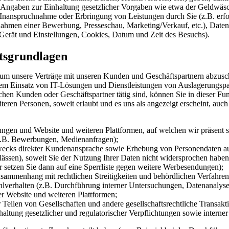
, Angaben zur Einhaltung gesetzlicher Vorgaben wie etwa der Geldwä
r Inanspruchnahme oder Erbringung von Leistungen durch Sie (z.B. erfo
im Rahmen einer Bewerbung, Presseschau, Marketing/Verkauf, etc.), Da
rät und Einstellungen, Cookies, Datum und Zeit des Besuchs).
tsgrundlagen
, um unsere Verträge mit unseren Kunden und Geschäftspartnern abzus
 Einsatz von IT-Lösungen und Dienstleistungen von Auslagerungspart
en Kunden oder Geschäftspartner tätig sind, können Sie in dieser Funk
eren Personen, soweit erlaubt und es uns als angezeigt erscheint, auch
ngen und Website und weiteren Plattformen, auf welchen wir präsent s
z.B. Bewerbungen, Medienanfragen);
wecks direkter Kundenansprache sowie Erhebung von Personendaten au
ässen), soweit Sie der Nutzung Ihrer Daten nicht widersprochen hab
 setzen Sie dann auf eine Sperrliste gegen weitere Werbesendungen);
ammenhang mit rechtlichen Streitigkeiten und behördlichen Verfahren
hlverhalten (z.B. Durchführung interner Untersuchungen, Datenanalys
er Website und weiteren Plattformen;
 Teilen von Gesellschaften und andere gesellschaftsrechtliche Transa
tung gesetzlicher und regulatorischer Verpflichtungen sowie interner 