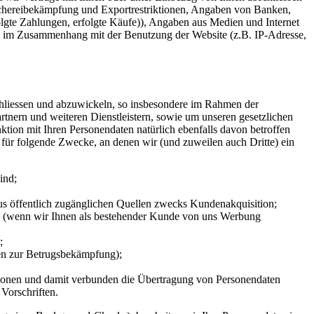
schereibekämpfung und Exportrestriktionen, Angaben von Banken,
lgte Zahlungen, erfolgte Käufe)), Angaben aus Medien und Internet
ten im Zusammenhang mit der Benutzung der Website (z.B. IP-Adresse,
chliessen und abzuwickeln, so insbesondere im Rahmen der
nern und weiteren Dienstleistern, sowie um unseren gesetzlichen
tion mit Ihren Personendaten natürlich ebenfalls davon betroffen
 für folgende Zwecke, an denen wir (und zuweilen auch Dritte) ein
ind;
s öffentlich zugänglichen Quellen zwecks Kundenakquisition;
en (wenn wir Ihnen als bestehender Kunde von uns Werbung
;
en zur Betrugsbekämpfung);
ktionen und damit verbunden die Übertragung von Personendaten
Vorschriften.