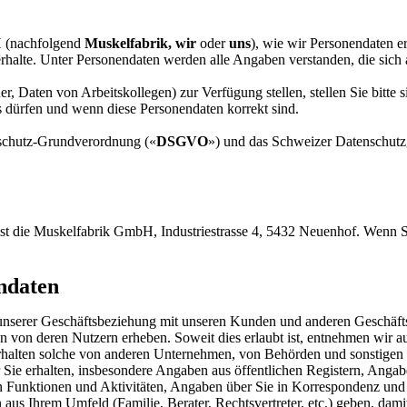
H (nachfolgend
Muskelfabrik,
wir
oder
uns
), wie wir Personendaten e
rhalte. Unter Personendaten werden alle Angaben verstanden, die sich
 Daten von Arbeitskollegen) zur Verfügung stellen, stellen Sie bitte 
 dürfen und wenn diese Personendaten korrekt sind.
nschutz-Grundverordnung («
DSGVO
») und das Schweizer Datenschutz
, ist die Muskelfabrik GmbH, Industriestrasse 4, 5432 Neuenhof. Wenn 
ndaten
 unserer Geschäftsbeziehung mit unseren Kunden und anderen Geschäfts
von deren Nutzern erheben. Soweit dies erlaubt ist, entnehmen wir auc
 erhalten solche von anderen Unternehmen, von Behörden und sonstigen 
r Sie erhalten, insbesondere Angaben aus öffentlichen Registern, Ang
Funktionen und Aktivitäten, Angaben über Sie in Korrespondenz und B
 aus Ihrem Umfeld (Familie, Berater, Rechtsvertreter, etc.) geben, dam